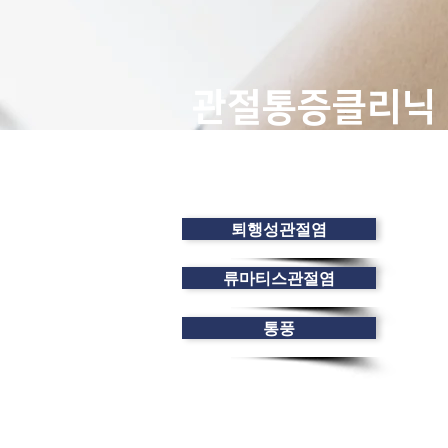
관절통증클리닉
퇴행성관절염
류마티스관절염
통풍