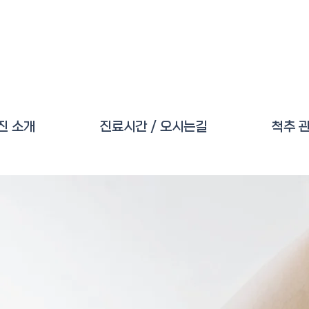
진 소개
진료시간 / 오시는길
척추 